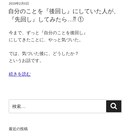
こ
た、
投
2019年2月5日
稿
と
自分のことを『後回し』にしていた人が、
あ
日:
を
る
『先回し』してみたら…⁇ ①
『後
「気
回
づ
今まで、ずっと『自分のことを後回し』
し』
き」。
にしてきたことに、やっと気づいた。
に
～”
し
の
では、気づいた後に、どうしたか？
て
というお話です。
い
た
“自
続きを読む
人
分
が、
の
『先
こ
回
と
検
検
し』
を
索
索:
し
『後
て
回
み
最近の投稿
し』