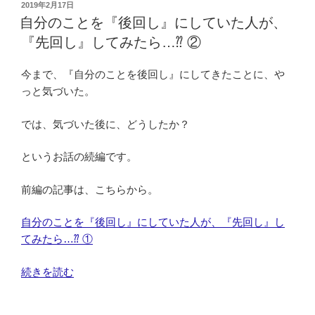
し
の
投
2019年2月17日
を
稿
良
自分のことを『後回し』にしていた人が、
日:
見
か
『先回し』してみたら…⁇ ②
つ
っ
け
た・
今まで、『自分のことを後回し』にしてきたことに、や
た!!
ヨ
っと気づいた。
～”
カ
の
ッ
では、気づいた後に、どうしたか？
タ!!
＞
というお話の続編です。
～
腰
前編の記事は、こちらから。
痛
が
自分のことを『後回し』にしていた人が、『先回し』し
教
てみたら…⁇ ①
え
“自
続きを読む
て
分
く
の
れ