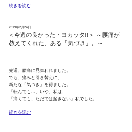
“＜
続きを読む
今
週
の
投
2019年2月24日
稿
良
＜今週の良かった・ヨカッタ!!＞ ～腰痛が
日:
か
教えてくれた、ある「気づき」。～
っ
た・
ヨ
カ
先週、腰痛に見舞われました。
ッ
でも、痛みと引き替えに、
タ!!
新たな「気づき」を得ました。
＞
「転んでも…」いや、私は、
～
「痛くても、ただでは起きない」私でした。
春
の
“＜
続きを読む
き
今
ざ
週