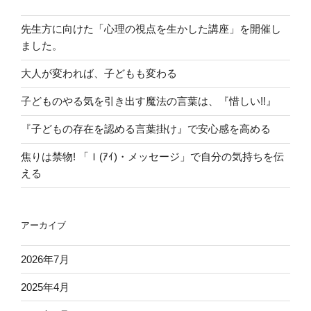
た
に
ら…⁇
先生方に向けた「心理の視点を生かした講座」を開催し
し
②”
ました。
て
の
い
大人が変われば、子どもも変わる
た
人
子どものやる気を引き出す魔法の言葉は、『惜しい!!』
が、
『子どもの存在を認める言葉掛け』で安心感を高める
『先
回
焦りは禁物! 「Ｉ(ｱｲ)・メッセージ」で自分の気持ちを伝
し』
える
し
て
み
アーカイブ
た
ら…⁇
2026年7月
①”
の
2025年4月