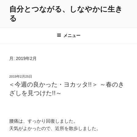
コ
自分とつながる、しなやかに生き
ン
る
テ
ン
ツ
メニュー
へ
ス
キ
月:
2019年2月
ッ
プ
投
2019年2月25日
稿
＜今週の良かった・ヨカッタ!!＞ ～春のき
日:
ざしを見つけた!!～
腰痛は、すっかり回復しました。
天気がよかったので、近所を散歩しました。