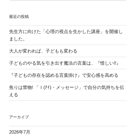
た
そ
最近の投稿
の
行
先生方に向けた「心理の視点を生かした講座」を開催し
動
ました。
⇒
そ
大人が変われば、子どもも変わる
う
せ
子どものやる気を引き出す魔法の言葉は、『惜しい!!』
ざ
『子どもの存在を認める言葉掛け』で安心感を高める
る
を
焦りは禁物! 「Ｉ(ｱｲ)・メッセージ」で自分の気持ちを伝
得
える
な
か
っ
アーカイブ
た
『理
2026年7月
由・