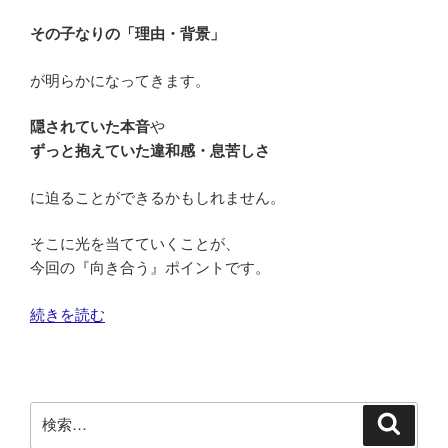
その子なりの「理由・背景」
が明らかになってきます。
隠されていた本音
や
ずっと抱えていた違和感・息苦しさ
に迫ることができるかもしれません。
そこに光を当てていくことが、
今回の『向き合う』ポイントです。
“子
続きを読む
ど
も
が
と
検
検
っ
索
索: