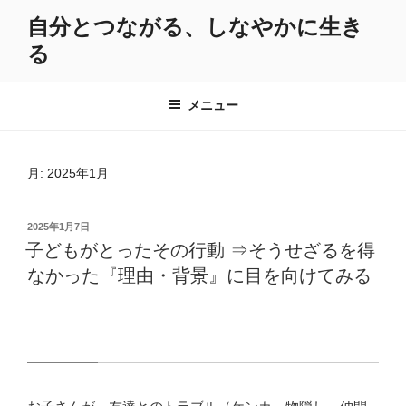
コ
自分とつながる、しなやかに生き
ン
る
テ
ン
ツ
メニュー
へ
ス
キ
月:
2025年1月
ッ
プ
投
2025年1月7日
稿
子どもがとったその行動 ⇒そうせざるを得
日:
なかった『理由・背景』に目を向けてみる