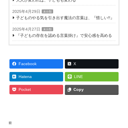
2025年4月29日
未分類
子どものやる気を引き出す魔法の言葉は、『惜しい!!』
2025年4月27日
未分類
『子どもの存在を認める言葉掛け』で安心感を高める
Facebook
X
Hatena
LINE
Pocket
Copy
投
前
前
稿