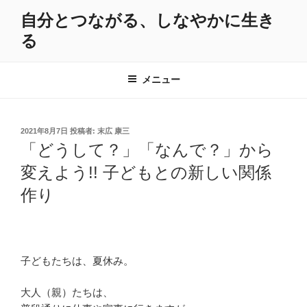
コ
自分とつながる、しなやかに生き
ン
る
テ
ン
ツ
メニュー
へ
ス
キ
投
2021年8月7日
投稿者:
末広 康三
ッ
稿
「どうして？」「なんで？」から
プ
日:
変えよう!! 子どもとの新しい関係
作り
子どもたちは、夏休み。
大人（親）たちは、