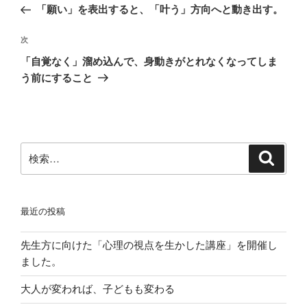
の
「願い」を表出すると、「叶う」方向へと動き出す。
ナ
投
ビ
稿
次
次
ゲ
の
「自覚なく」溜め込んで、身動きがとれなくなってしま
投
ー
う前にすること
稿
シ
ョ
ン
検
検
索
索:
最近の投稿
先生方に向けた「心理の視点を生かした講座」を開催し
ました。
大人が変われば、子どもも変わる