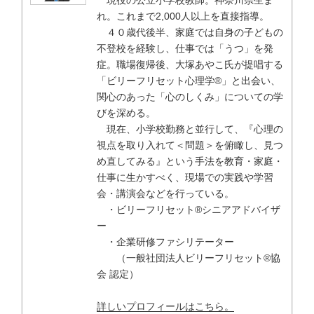
現役の公立小学校教師。神奈川県生ま
れ。これまで2,000人以上を直接指導。
４０歳代後半、家庭では自身の子どもの
不登校を経験し、仕事では「うつ」を発
症。職場復帰後、大塚あやこ氏が提唱する
「ビリーフリセット心理学®」と出会い、
関心のあった「心のしくみ」についての学
びを深める。
現在、小学校勤務と並行して、『心理の
視点を取り入れて＜問題＞を俯瞰し、見つ
め直してみる』という手法を教育・家庭・
仕事に生かすべく、現場での実践や学習
会・講演会などを行っている。
・ビリーフリセット®シニアアドバイザ
ー
・企業研修ファシリテーター
（一般社団法人ビリーフリセット®協
会 認定）
詳しいプロフィールはこちら。