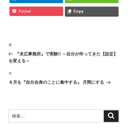
Pocket
Copy
投
前
前
稿
の
『末広事務所』で実験!! ～自分が作ってきた【設定】
ナ
投
を変える～
ビ
稿
ゲ
次
次
の
ー
８月を『自分自身のことに集中する』 月間にする
投
シ
稿
ョ
ン
検
検
索
索: