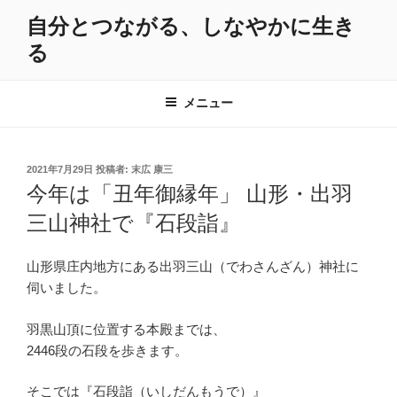
コ
自分とつながる、しなやかに生き
ン
る
テ
ン
ツ
メニュー
へ
ス
キ
投
2021年7月29日
投稿者:
末広 康三
ッ
稿
今年は「丑年御縁年」 山形・出羽
プ
日:
三山神社で『石段詣』
山形県庄内地方にある出羽三山（でわさんざん）神社に
伺いました。
羽黒山頂に位置する本殿までは、
2446段の石段を歩きます。
そこでは『石段詣（いしだんもうで）』